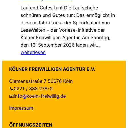
a
“
e
Laufend Gutes tun! Die Laufschuhe
s
f
H
schnüren und Gutes tun: Das ermöglicht in
t
ü
a
diesem Jahr erneut der Spendenlauf von
b
r
n
LeseWelten – der Vorlese-Initiative der
e
K
d
Kölner Freiwilligen Agentur. Am Sonntag,
i
ö
r
S
den 13. September 2026 laden wir…
E
l
e
a
weiterlesen
h
n
i
v
r
:
c
e
e
O
h
KÖLNER FREIWILLIGEN AGENTUR E.V.
t
n
n
u
Clemensstraße 7 50676 Köln
h
a
l
n
📞0221 / 888 278-0
e
m
i
g
📧
info@koeln-freiwillig.de
D
t
n
d
a
-
e
e
Impressum
t
T
-
r
e
V
B
K
ÖFFNUNGSZEITEN
:
!
e
ö