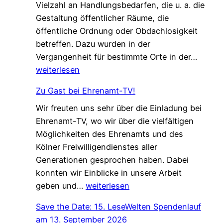
Vielzahl an Handlungsbedarfen, die u. a. die
s
u
Gestaltung öffentlicher Räume, die
a
n
öffentliche Ordnung oder Obdachlosigkeit
m
g
betreffen. Dazu wurden in der
.
!
„
Vergangenheit für bestimmte Orte in der…
G
L
weiterlesen
e
o
s
Zu Gast bei Ehrenamt-TV!
k
c
Wir freuten uns sehr über die Einladung bei
a
h
Ehrenamt-TV, wo wir über die vielfältigen
l
ü
Möglichkeiten des Ehrenamts und des
e
t
Kölner Freiwilligendienstes aller
A
z
Generationen gesprochen haben. Dabei
g
t
konnten wir Einblicke in unsere Arbeit
e
–
Z
geben und…
weiterlesen
n
n
u
d
e
Save the Date: 15. LeseWelten Spendenlauf
G
a
u
am 13. September 2026