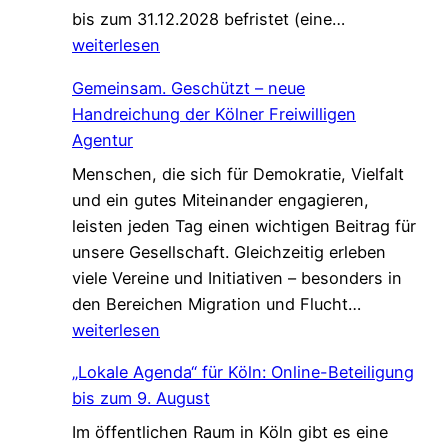
W
bis zum 31.12.2028 befristet (eine…
i
weiterlesen
r
Gemeinsam. Geschützt – neue
s
Handreichung der Kölner Freiwilligen
u
Agentur
c
Menschen, die sich für Demokratie, Vielfalt
h
und ein gutes Miteinander engagieren,
e
leisten jeden Tag einen wichtigen Beitrag für
n
unsere Gesellschaft. Gleichzeitig erleben
V
viele Vereine und Initiativen – besonders in
e
G
den Bereichen Migration und Flucht…
r
e
weiterlesen
s
m
t
„Lokale Agenda“ für Köln: Online-Beteiligung
e
ä
bis zum 9. August
i
r
Im öffentlichen Raum in Köln gibt es eine
n
k