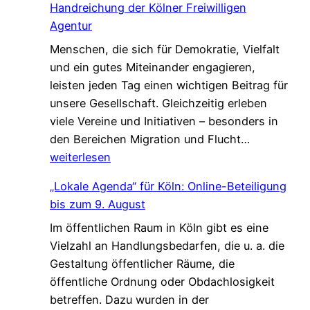
Handreichung der Kölner Freiwilligen
u
a
o
Agentur
c
f
m
Menschen, die sich für Demokratie, Vielfalt
h
t
e
und ein gutes Miteinander engagieren,
e
,
W
leisten jeden Tag einen wichtigen Beitrag für
n
d
a
unsere Gesellschaft. Gleichzeitig erleben
V
i
l
viele Vereine und Initiativen – besonders in
e
e
k
G
den Bereichen Migration und Flucht…
r
d
*
e
weiterlesen
s
a
m
t
s
„Lokale Agenda“ für Köln: Online-Beteiligung
e
ä
L
bis zum 9. August
i
r
e
Im öffentlichen Raum in Köln gibt es eine
n
k
b
Vielzahl an Handlungsbedarfen, die u. a. die
s
u
e
Gestaltung öffentlicher Räume, die
a
n
n
öffentliche Ordnung oder Obdachlosigkeit
m
g
v
betreffen. Dazu wurden in der
.
!
e