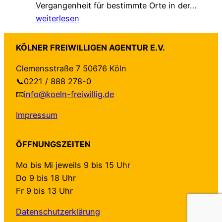
„
Vergangenheit für bestimmte Orte in der…
G
r
L
weiterlesen
e
ä
o
s
n
k
c
d
KÖLNER FREIWILLIGEN AGENTUR E.V.
a
h
e
Clemensstraße 7 50676 Köln
l
ü
r
📞0221 / 888 278-0
e
t
t
📧
info@koeln-freiwillig.de
A
z
–
g
t
a
Impressum
e
–
u
n
n
f
ÖFFNUNGSZEITEN
d
e
b
a
u
e
Mo bis Mi jeweils 9 bis 15 Uhr
“
e
i
Do 9 bis 18 Uhr
f
H
d
Fr 9 bis 13 Uhr
ü
a
e
r
Datenschutzerklärung
n
n