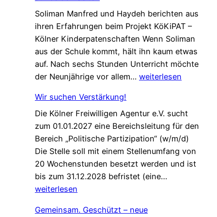
t
Soliman Manfred und Haydeh berichten aus
e
ihren Erfahrungen beim Projekt KöKiPAT –
C
Kölner Kinderpatenschaften Wenn Soliman
h
aus der Schule kommt, hält ihn kaum etwas
a
auf. Nach sechs Stunden Unterricht möchte
n
E
der Neunjährige vor allem…
weiterlesen
c
i
e
Wir suchen Verstärkung!
n
f
Die Kölner Freiwilligen Agentur e.V. sucht
e
ü
zum 01.01.2027 eine Bereichsleitung für den
P
r
Bereich „Politische Partizipation“ (w/m/d)
a
d
Die Stelle soll mit einem Stellenumfang von
t
e
20 Wochenstunden besetzt werden und ist
e
n
W
bis zum 31.12.2028 befristet (eine…
n
W
i
weiterlesen
s
e
r
c
l
Gemeinsam. Geschützt – neue
s
h
c