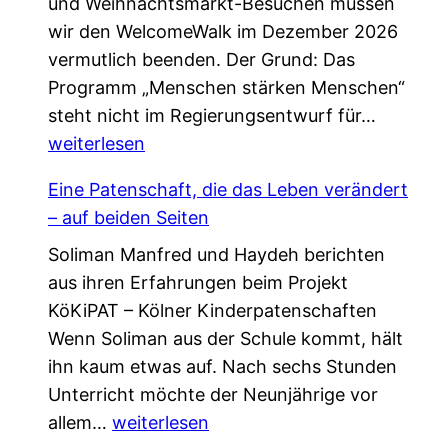
und Weihnachtsmarkt-Besuchen müssen
wir den WelcomeWalk im Dezember 2026
vermutlich beenden. Der Grund: Das
Programm „Menschen stärken Menschen“
L
steht nicht im Regierungsentwurf für…
e
weiterlesen
t
Eine Patenschaft, die das Leben verändert
z
– auf beiden Seiten
t
Soliman Manfred und Haydeh berichten
e
aus ihren Erfahrungen beim Projekt
C
KöKiPAT – Kölner Kinderpatenschaften
h
Wenn Soliman aus der Schule kommt, hält
a
ihn kaum etwas auf. Nach sechs Stunden
n
Unterricht möchte der Neunjährige vor
c
E
allem…
weiterlesen
e