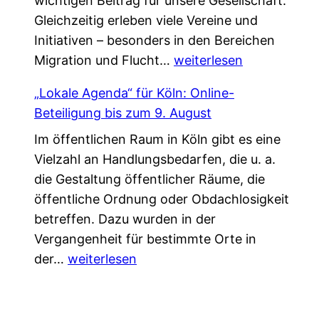
wichtigen Beitrag für unsere Gesellschaft.
n
i
k
Gleichzeitig erleben viele Vereine und
V
e
*
Initiativen – besonders in den Bereichen
e
d
G
Migration und Flucht…
r
weiterlesen
a
e
s
s
„Lokale Agenda“ für Köln: Online-
m
t
L
Beteiligung bis zum 9. August
e
ä
e
Im öffentlichen Raum in Köln gibt es eine
i
r
b
Vielzahl an Handlungsbedarfen, die u. a.
n
k
e
die Gestaltung öffentlicher Räume, die
s
u
n
öffentliche Ordnung oder Obdachlosigkeit
a
n
v
betreffen. Dazu wurden in der
m
g
e
Vergangenheit für bestimmte Orte in
.
!
r
„
der…
weiterlesen
G
ä
L
e
n
o
s
d
k
c