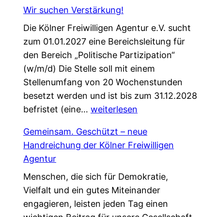
i
f
Wir suchen Verstärkung!
n
ü
Die Kölner Freiwilligen Agentur e.V. sucht
e
r
zum 01.01.2027 eine Bereichsleitung für
P
d
den Bereich „Politische Partizipation“
a
e
(w/m/d) Die Stelle soll mit einem
t
n
Stellenumfang von 20 Wochenstunden
e
W
besetzt werden und ist bis zum 31.12.2028
n
e
W
befristet (eine…
s
weiterlesen
l
i
c
c
Gemeinsam. Geschützt – neue
r
h
o
Handreichung der Kölner Freiwilligen
s
a
m
Agentur
u
f
e
Menschen, die sich für Demokratie,
c
t
W
Vielfalt und ein gutes Miteinander
h
,
a
engagieren, leisten jeden Tag einen
e
d
l