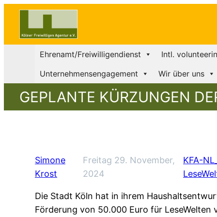
Ehrenamt/Freiwilligendienst
Intl. volunteeri
Unternehmensengagement
Wir über uns
GEPLANTE KÜRZUNGEN DER
Simone
Freitag 29. November,
KFA-NL_
Krost
2024
LeseWel
Die Stadt Köln hat in ihrem Haushaltsentwur
Förderung von 50.000 Euro für LeseWelten v