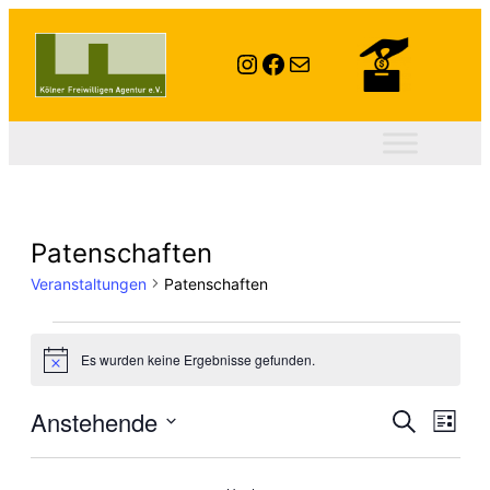
Instagram
Facebook
E-Mail
Patenschaften
Veranstaltungen
Patenschaften
Veranstaltungen
Es wurden keine Ergebnisse gefunden.
Hinweis
Vera
Anstehende
Ve
Suche
Liste
Datum
Suc
An
wählen.