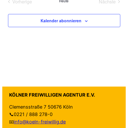
Vorherige
Heute
Nächste
Veranstaltungen
Veranstal
und
Na
Kalender abonnieren
Ansi
Navi
KÖLNER FREIWILLIGEN AGENTUR E.V.
Clemensstraße 7 50676 Köln
📞0221 / 888 278-0
📧
info@koeln-freiwillig.de