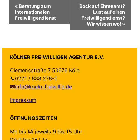
Veranstaltung-
«
Beratung zum
Bock auf Ehrenamt?
Internationalen
Lust auf einen
Freiwilligendienst
Freiwilligendienst?
Navigation
Wir wissen wo!
»
KÖLNER FREIWILLIGEN AGENTUR E.V.
Clemensstraße 7 50676 Köln
📞0221 / 888 278-0
📧
info@koeln-freiwillig.de
Impressum
ÖFFNUNGSZEITEN
Mo bis Mi jeweils 9 bis 15 Uhr
Do 9 bis 18 Uhr