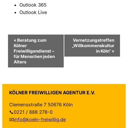
Outlook 365
Outlook Live
Veranstaltung-
«
Beratung zum
Vernetzungstreffen
Kölner
„Willkommenskultur
Freiwilligendienst –
in Köln“
»
Navigation
für Menschen jeden
Alters
KÖLNER FREIWILLIGEN AGENTUR E.V.
Clemensstraße 7 50676 Köln
📞0221 / 888 278-0
📧
info@koeln-freiwillig.de