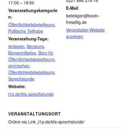
0221 888 278-16
17:00 – 18:00
E-Mail
Veranstaltungskategorie
beteiligen@koeln-
n:
freiwillig.de
Öffentlichkeitsbeteiligung
,
Veranstalter-Website
Politische Teilhabe
anzeigen
Veranstaltung-Tags:
Anliegen
,
Beratung
,
Bürgerinitiative
,
Büro für
Öffentlichkeitsbeteiligung
,
einmischen
,
Öffentlichkeitsbeteiligung
,
Sprechstunde
Website:
t1p.de/kfa-sprechstunde
VERANSTALTUNGSORT
Online via Link „t1p.de/kfa-sprechstunde“