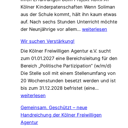
Kölner Kinderpatenschaften Wenn Soliman
h
aus der Schule kommt, hält ihn kaum etwas
a
auf. Nach sechs Stunden Unterricht möchte
n
E
der Neunjährige vor allem…
weiterlesen
c
i
e
Wir suchen Verstärkung!
n
f
Die Kölner Freiwilligen Agentur e.V. sucht
e
ü
zum 01.01.2027 eine Bereichsleitung für den
P
r
Bereich „Politische Partizipation“ (w/m/d)
a
d
Die Stelle soll mit einem Stellenumfang von
t
e
20 Wochenstunden besetzt werden und ist
e
n
W
bis zum 31.12.2028 befristet (eine…
n
W
i
weiterlesen
s
e
r
c
l
Gemeinsam. Geschützt – neue
s
h
c
Handreichung der Kölner Freiwilligen
u
a
o
Agentur
c
f
m