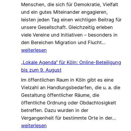
Menschen, die sich für Demokratie, Vielfalt
h
t
e
und ein gutes Miteinander engagieren,
e
,
W
leisten jeden Tag einen wichtigen Beitrag für
n
d
a
unsere Gesellschaft. Gleichzeitig erleben
V
i
l
viele Vereine und Initiativen – besonders in
e
e
k
G
den Bereichen Migration und Flucht…
r
d
*
e
weiterlesen
s
a
m
t
s
„Lokale Agenda“ für Köln: Online-Beteiligung
e
ä
L
bis zum 9. August
i
r
e
Im öffentlichen Raum in Köln gibt es eine
n
k
b
Vielzahl an Handlungsbedarfen, die u. a. die
s
u
e
Gestaltung öffentlicher Räume, die
a
n
n
öffentliche Ordnung oder Obdachlosigkeit
m
g
v
betreffen. Dazu wurden in der
.
!
e
„
Vergangenheit für bestimmte Orte in der…
G
r
L
weiterlesen
e
ä