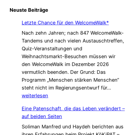
Neuste Beiträge
Letzte Chance für den WelcomeWalk*
Nach zehn Jahren; nach 847 WelcomeWalk-
Tandems und nach vielen Austauschtreffen,
Quiz-Veranstaltungen und
Weihnachtsmarkt-Besuchen müssen wir
den WelcomeWalk im Dezember 2026
vermutlich beenden. Der Grund: Das
Programm „Menschen stärken Menschen“
L
steht nicht im Regierungsentwurf für…
e
weiterlesen
t
Eine Patenschaft, die das Leben verändert –
z
auf beiden Seiten
t
Soliman Manfred und Haydeh berichten aus
e
ihren Erfahrungen beim Projekt KöKiPAT –
C