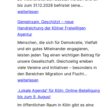
W
bis zum 31.12.2028 befristet (eine…
n
W
i
weiterlesen
s
e
r
c
l
Gemeinsam. Geschützt – neue
s
h
c
Handreichung der Kölner Freiwilligen
u
a
o
Agentur
c
f
m
Menschen, die sich für Demokratie, Vielfalt
h
t
e
und ein gutes Miteinander engagieren,
e
,
W
leisten jeden Tag einen wichtigen Beitrag für
n
d
a
unsere Gesellschaft. Gleichzeitig erleben
V
i
l
viele Vereine und Initiativen – besonders in
e
e
k
G
den Bereichen Migration und Flucht…
r
d
*
e
weiterlesen
s
a
m
t
s
„Lokale Agenda“ für Köln: Online-Beteiligung
e
ä
L
bis zum 9. August
i
r
e
Im öffentlichen Raum in Köln gibt es eine
n
k
b