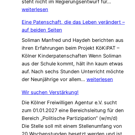
L
steht nicht im Regierungsentwurf für…
e
weiterlesen
t
Eine Patenschaft, die das Leben verändert –
z
auf beiden Seiten
t
Soliman Manfred und Haydeh berichten aus
e
ihren Erfahrungen beim Projekt KöKiPAT –
C
Kölner Kinderpatenschaften Wenn Soliman
h
aus der Schule kommt, hält ihn kaum etwas
a
auf. Nach sechs Stunden Unterricht möchte
n
E
der Neunjährige vor allem…
weiterlesen
c
i
e
Wir suchen Verstärkung!
n
f
Die Kölner Freiwilligen Agentur e.V. sucht
e
ü
zum 01.01.2027 eine Bereichsleitung für den
P
r
Bereich „Politische Partizipation“ (w/m/d)
a
d
Die Stelle soll mit einem Stellenumfang von
t
e
20 Wochenstunden besetzt werden und ist
e
n