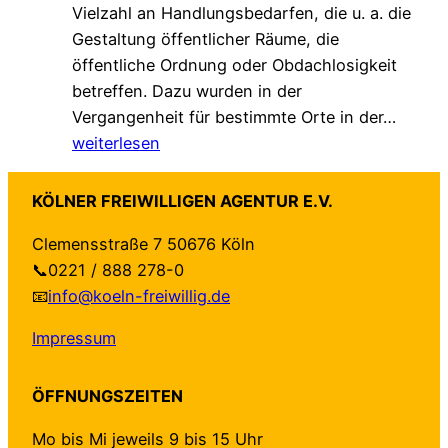
Vielzahl an Handlungsbedarfen, die u. a. die
s
u
e
Gestaltung öffentlicher Räume, die
a
n
n
öffentliche Ordnung oder Obdachlosigkeit
m
g
v
betreffen. Dazu wurden in der
.
!
e
„
Vergangenheit für bestimmte Orte in der…
G
r
L
weiterlesen
e
ä
o
s
n
k
c
d
KÖLNER FREIWILLIGEN AGENTUR E.V.
a
h
e
Clemensstraße 7 50676 Köln
l
ü
r
📞0221 / 888 278-0
e
t
t
📧
info@koeln-freiwillig.de
A
z
–
g
t
a
Impressum
e
–
u
n
n
f
ÖFFNUNGSZEITEN
d
e
b
a
u
e
Mo bis Mi jeweils 9 bis 15 Uhr