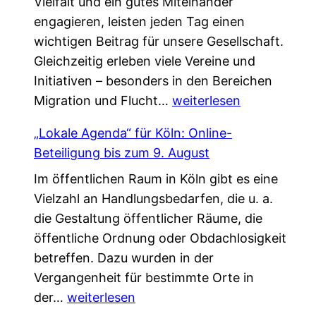
Vielfalt und ein gutes Miteinander
h
,
a
engagieren, leisten jeden Tag einen
e
d
l
wichtigen Beitrag für unsere Gesellschaft.
n
i
k
Gleichzeitig erleben viele Vereine und
V
e
*
Initiativen – besonders in den Bereichen
e
d
G
Migration und Flucht…
r
weiterlesen
a
e
s
s
„Lokale Agenda“ für Köln: Online-
m
t
L
Beteiligung bis zum 9. August
e
ä
e
Im öffentlichen Raum in Köln gibt es eine
i
r
b
Vielzahl an Handlungsbedarfen, die u. a.
n
k
e
die Gestaltung öffentlicher Räume, die
s
u
n
öffentliche Ordnung oder Obdachlosigkeit
a
n
v
betreffen. Dazu wurden in der
m
g
e
Vergangenheit für bestimmte Orte in
.
!
r
„
der…
weiterlesen
G
ä