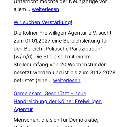
Unterricht möchte der Neunjährige vor
c
E
allem…
weiterlesen
e
i
f
Wir suchen Verstärkung!
n
ü
Die Kölner Freiwilligen Agentur e.V. sucht
e
r
zum 01.01.2027 eine Bereichsleitung für
P
d
den Bereich „Politische Partizipation“
a
e
(w/m/d) Die Stelle soll mit einem
t
n
Stellenumfang von 20 Wochenstunden
e
W
besetzt werden und ist bis zum 31.12.2028
n
e
W
befristet (eine…
s
weiterlesen
l
i
c
c
Gemeinsam. Geschützt – neue
r
h
o
Handreichung der Kölner Freiwilligen
s
a
m
Agentur
u
f
e
Menschen, die sich für Demokratie,
c
t
W