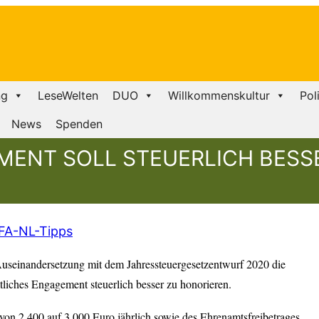
ng
LeseWelten
DUO
Willkommenskultur
Pol
News
Spenden
ENT SOLL STEUERLICH BESS
FA-NL-Tipps
useinandersetzung mit dem Jahressteuergesetzentwurf 2020 die
liches Engagement steuerlich besser zu honorieren.
 von 2.400 auf 3.000 Euro jährlich sowie des Ehrenamtsfreibetrages