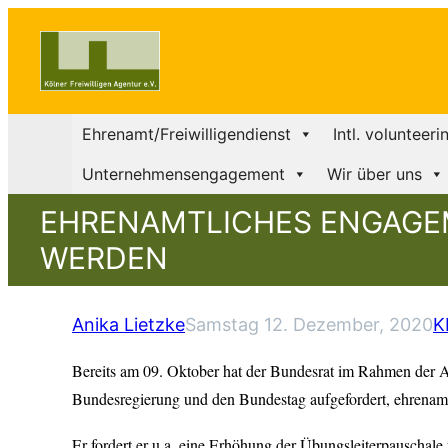
Ehrenamt/Freiwilligendienst
Intl. volunteeri
Unternehmensengagement
Wir über uns
EHRENAMTLICHES ENGAGEM
WERDEN
Anika Lietzke
Samstag 12. Dezember, 2020
K
Bereits am 09. Oktober hat der Bundesrat im Rahmen der A
Bundesregierung und den Bundestag aufgefordert, ehrenamt
Er fordert er u.a. eine Erhöhung der Übungsleiterpauschale