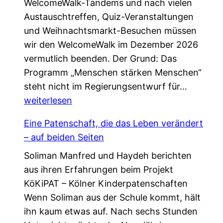
WelcomeWalk-Tandems und nach vielen
Austauschtreffen, Quiz-Veranstaltungen
und Weihnachtsmarkt-Besuchen müssen
wir den WelcomeWalk im Dezember 2026
vermutlich beenden. Der Grund: Das
Programm „Menschen stärken Menschen“
L
steht nicht im Regierungsentwurf für…
e
weiterlesen
t
Eine Patenschaft, die das Leben verändert
z
– auf beiden Seiten
t
Soliman Manfred und Haydeh berichten
e
aus ihren Erfahrungen beim Projekt
C
KöKiPAT – Kölner Kinderpatenschaften
h
Wenn Soliman aus der Schule kommt, hält
a
ihn kaum etwas auf. Nach sechs Stunden
n