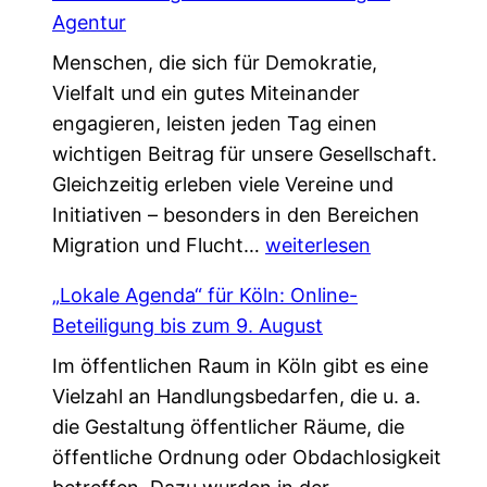
s
a
Agentur
u
f
Menschen, die sich für Demokratie,
c
t
Vielfalt und ein gutes Miteinander
h
,
engagieren, leisten jeden Tag einen
e
d
wichtigen Beitrag für unsere Gesellschaft.
n
i
Gleichzeitig erleben viele Vereine und
V
e
Initiativen – besonders in den Bereichen
e
d
G
Migration und Flucht…
r
weiterlesen
a
e
s
s
„Lokale Agenda“ für Köln: Online-
m
t
L
Beteiligung bis zum 9. August
e
ä
e
Im öffentlichen Raum in Köln gibt es eine
i
r
b
Vielzahl an Handlungsbedarfen, die u. a.
n
k
e
die Gestaltung öffentlicher Räume, die
s
u
n
öffentliche Ordnung oder Obdachlosigkeit
a
n
v