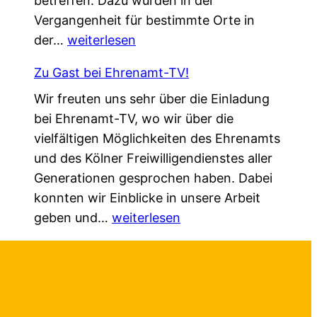
betreffen. Dazu wurden in der
m
g
e
Vergangenheit für bestimmte Orte in
.
!
r
„
der…
weiterlesen
G
ä
L
e
n
Zu Gast bei Ehrenamt-TV!
o
s
d
Wir freuten uns sehr über die Einladung
k
c
e
bei Ehrenamt-TV, wo wir über die
a
h
r
vielfältigen Möglichkeiten des Ehrenamts
l
ü
t
und des Kölner Freiwilligendienstes aller
e
t
–
Generationen gesprochen haben. Dabei
A
z
a
konnten wir Einblicke in unsere Arbeit
g
t
u
Z
geben und…
e
weiterlesen
–
f
u
n
n
b
G
d
e
e
a
a
u
i
s
“
e
d
t
f