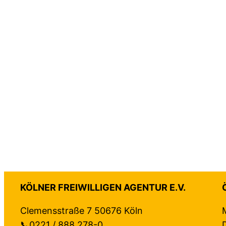
KÖLNER FREIWILLIGEN AGENTUR E.V.
Clemensstraße 7 50676 Köln
📞0221 / 888 278-0