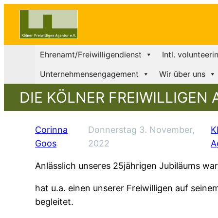
Ehrenamt/Freiwilligendienst
Intl. volunteeri
Unternehmensengagement
Wir über uns
DIE KÖLNER FREIWILLIGEN
Corinna
Donnerstag 3. November,
K
Goos
2022
A
Anlässlich unseres 25jährigen Jubiläums wa
hat u.a. einen unserer Freiwilligen auf sei
begleitet.