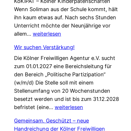
KöKiPAT – Kölner Kinderpatenschaften
Wenn Soliman aus der Schule kommt, hält
ihn kaum etwas auf. Nach sechs Stunden
Unterricht möchte der Neunjährige vor
E
allem…
weiterlesen
i
Wir suchen Verstärkung!
n
Die Kölner Freiwilligen Agentur e.V. sucht
e
zum 01.01.2027 eine Bereichsleitung für
P
den Bereich „Politische Partizipation“
a
(w/m/d) Die Stelle soll mit einem
t
Stellenumfang von 20 Wochenstunden
e
besetzt werden und ist bis zum 31.12.2028
n
W
befristet (eine…
s
weiterlesen
i
c
Gemeinsam. Geschützt – neue
r
h
Handreichung der Kölner Freiwilligen