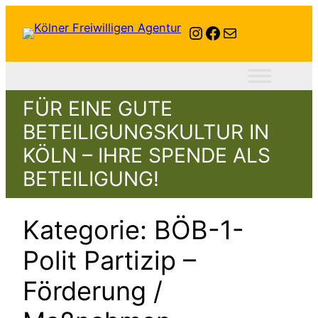
Zum
Instagram
Facebook
E-Mail
Inhalt
springen
FÜR EINE GUTE
BETEILIGUNGSKULTUR IN
KÖLN – IHRE SPENDE ALS
BETEILIGUNG!
Kategorie:
BÖB-1-
Polit Partizip –
Förderung /