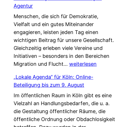
s
a
Agentur
u
f
Menschen, die sich für Demokratie,
c
t
Vielfalt und ein gutes Miteinander
h
,
engagieren, leisten jeden Tag einen
e
d
wichtigen Beitrag für unsere Gesellschaft.
n
i
Gleichzeitig erleben viele Vereine und
V
e
Initiativen – besonders in den Bereichen
e
d
G
Migration und Flucht…
r
weiterlesen
a
e
s
s
„Lokale Agenda“ für Köln: Online-
m
t
L
Beteiligung bis zum 9. August
e
ä
e
Im öffentlichen Raum in Köln gibt es eine
i
r
b
Vielzahl an Handlungsbedarfen, die u. a.
n
k
e
die Gestaltung öffentlicher Räume, die
s
u
n
öffentliche Ordnung oder Obdachlosigkeit
a
n
v