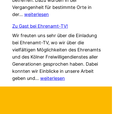
betreffen. Dazu wurden in der
m
g
e
Vergangenheit für bestimmte Orte in
.
!
r
„
der…
weiterlesen
G
ä
L
e
n
Zu Gast bei Ehrenamt-TV!
o
s
d
Wir freuten uns sehr über die Einladung
k
c
e
bei Ehrenamt-TV, wo wir über die
a
h
r
vielfältigen Möglichkeiten des Ehrenamts
l
ü
t
und des Kölner Freiwilligendienstes aller
e
t
–
Generationen gesprochen haben. Dabei
A
z
a
konnten wir Einblicke in unsere Arbeit
g
t
u
Z
geben und…
e
weiterlesen
–
f
u
n
n
b
G
d
e
e
a
a
u
i
s
“
e
d
t
f