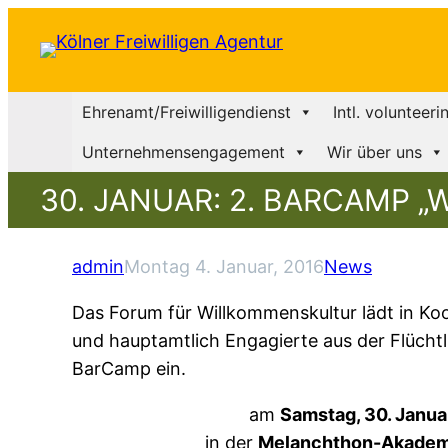
Ehrenamt/Freiwilligendienst
Intl. volunteeri
Unternehmensengagement
Wir über uns
30. JANUAR: 2. BARCAMP 
admin
Montag 4. Januar, 2016
News
Das Forum für Willkommenskultur lädt in Ko
und hauptamtlich Engagierte aus der Flüchtl
BarCamp ein.
am
Samstag, 30. Janua
in der
Melanchthon-Akadem