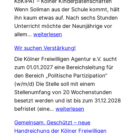
KöKiPAT – Kölner Kinderpatenschaften
Wenn Soliman aus der Schule kommt, hält
ihn kaum etwas auf. Nach sechs Stunden
Unterricht möchte der Neunjährige vor
E
allem…
weiterlesen
i
Wir suchen Verstärkung!
n
Die Kölner Freiwilligen Agentur e.V. sucht
e
zum 01.01.2027 eine Bereichsleitung für
P
den Bereich „Politische Partizipation“
a
(w/m/d) Die Stelle soll mit einem
t
Stellenumfang von 20 Wochenstunden
e
besetzt werden und ist bis zum 31.12.2028
n
W
befristet (eine…
s
weiterlesen
i
c
Gemeinsam. Geschützt – neue
r
h
Handreichung der Kölner Freiwilligen