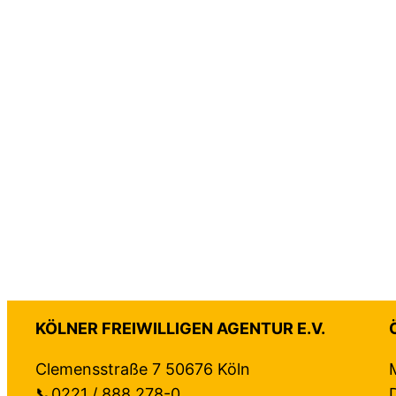
KÖLNER FREIWILLIGEN AGENTUR E.V.
Clemensstraße 7 50676 Köln
📞0221 / 888 278-0