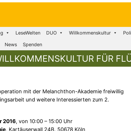
ng
LeseWelten
DUO
Willkommenskultur
Pol
News
Spenden
„WILLKOMMENSKULTUR FÜR FLÜ
operation mit der Melanchthon-Akademie freiwillig
ingsarbeit und weitere Interessierten zum 2.
r 2016
, von 10:00 – 15:00 Uhr
ie
, Kartäuserwall 24B, 50678 Köln