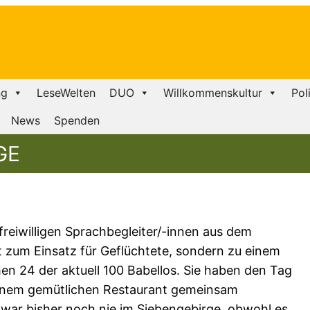
ng
LeseWelten
DUO
Willkommenskultur
Pol
News
Spenden
GE
eiwilligen Sprachbegleiter/-innen aus dem
t zum Einsatz für Geflüchtete, sondern zu einem
en 24 der aktuell 100 Babellos. Sie haben den Tag
inem gemütlichen Restaurant gemeinsam
 war bisher noch nie im Siebengebirge, obwohl es