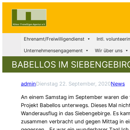
Ehrenamt/Freiwilligendienst
Intl. volunteeri
Unternehmensengagement
Wir über uns
BABELLOS IM SIEBENGEBIR
admin
Dienstag 22. September, 2020
News
An einem Samstag im September waren die fr
Projekt Babellos unterwegs. Dieses Mal nich
Wanderausflug in das Siebengebirge. Es kam
zusammen verbracht und gegen Mittag in e
gegessen. „Es war ein wunderbarer Tag! Ich