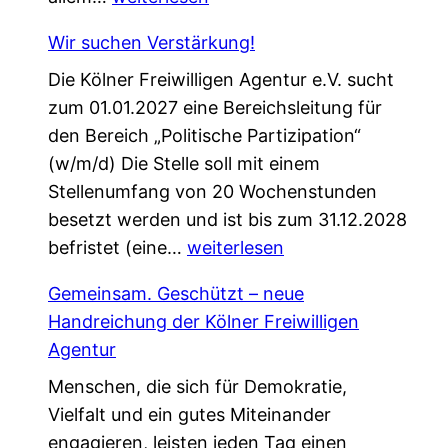
i
f
Wir suchen Verstärkung!
n
ü
Die Kölner Freiwilligen Agentur e.V. sucht
e
r
zum 01.01.2027 eine Bereichsleitung für
P
d
den Bereich „Politische Partizipation“
a
e
(w/m/d) Die Stelle soll mit einem
t
n
Stellenumfang von 20 Wochenstunden
e
W
besetzt werden und ist bis zum 31.12.2028
n
e
W
befristet (eine…
s
weiterlesen
l
i
c
c
Gemeinsam. Geschützt – neue
r
h
o
Handreichung der Kölner Freiwilligen
s
a
m
Agentur
u
f
e
Menschen, die sich für Demokratie,
c
t
W
Vielfalt und ein gutes Miteinander
h
,
a
engagieren, leisten jeden Tag einen
e
d
l