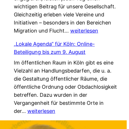
wichtigen Beitrag für unsere Gesellschaft.
n
i
k
Gleichzeitig erleben viele Vereine und
V
e
*
Initiativen – besonders in den Bereichen
e
d
G
Migration und Flucht…
r
weiterlesen
a
e
s
s
„Lokale Agenda“ für Köln: Online-
m
t
L
Beteiligung bis zum 9. August
e
ä
e
Im öffentlichen Raum in Köln gibt es eine
i
r
b
Vielzahl an Handlungsbedarfen, die u. a.
n
k
e
die Gestaltung öffentlicher Räume, die
s
u
n
öffentliche Ordnung oder Obdachlosigkeit
a
n
v
betreffen. Dazu wurden in der
m
g
e
Vergangenheit für bestimmte Orte in
.
!
r
„
der…
weiterlesen
G
ä
L
e
n
o
s
d