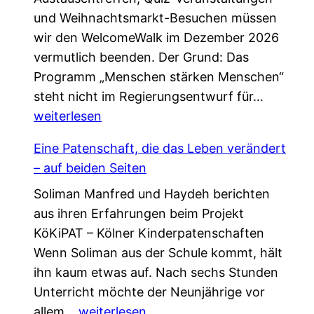
und Weihnachtsmarkt-Besuchen müssen
wir den WelcomeWalk im Dezember 2026
vermutlich beenden. Der Grund: Das
Programm „Menschen stärken Menschen“
L
steht nicht im Regierungsentwurf für…
e
weiterlesen
t
Eine Patenschaft, die das Leben verändert
z
– auf beiden Seiten
t
Soliman Manfred und Haydeh berichten
e
aus ihren Erfahrungen beim Projekt
C
KöKiPAT – Kölner Kinderpatenschaften
h
Wenn Soliman aus der Schule kommt, hält
a
ihn kaum etwas auf. Nach sechs Stunden
n
Unterricht möchte der Neunjährige vor
c
E
allem…
weiterlesen
e