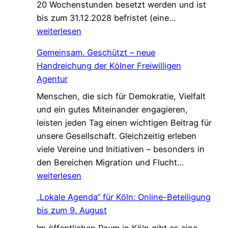
20 Wochenstunden besetzt werden und ist
e
W
bis zum 31.12.2028 befristet (eine…
n
i
weiterlesen
s
r
c
Gemeinsam. Geschützt – neue
s
h
Handreichung der Kölner Freiwilligen
u
a
Agentur
c
f
Menschen, die sich für Demokratie, Vielfalt
h
t
und ein gutes Miteinander engagieren,
e
,
leisten jeden Tag einen wichtigen Beitrag für
n
d
unsere Gesellschaft. Gleichzeitig erleben
V
i
viele Vereine und Initiativen – besonders in
e
e
G
den Bereichen Migration und Flucht…
r
d
e
weiterlesen
s
a
m
t
s
„Lokale Agenda“ für Köln: Online-Beteiligung
e
ä
L
bis zum 9. August
i
r
e
Im öffentlichen Raum in Köln gibt es eine