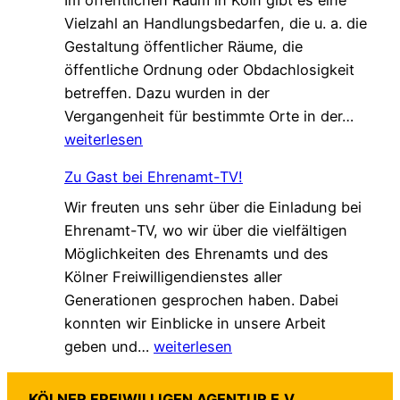
n
k
b
Vielzahl an Handlungsbedarfen, die u. a. die
s
u
e
Gestaltung öffentlicher Räume, die
a
n
n
öffentliche Ordnung oder Obdachlosigkeit
m
g
v
betreffen. Dazu wurden in der
.
!
e
„
Vergangenheit für bestimmte Orte in der…
G
r
L
weiterlesen
e
ä
o
s
n
Zu Gast bei Ehrenamt-TV!
k
c
d
Wir freuten uns sehr über die Einladung bei
a
h
e
Ehrenamt-TV, wo wir über die vielfältigen
l
ü
r
Möglichkeiten des Ehrenamts und des
e
t
t
Kölner Freiwilligendienstes aller
A
z
–
Generationen gesprochen haben. Dabei
g
t
a
konnten wir Einblicke in unsere Arbeit
e
–
u
Z
geben und…
weiterlesen
n
n
f
u
d
e
b
G
a
u
e
KÖLNER FREIWILLIGEN AGENTUR E.V.