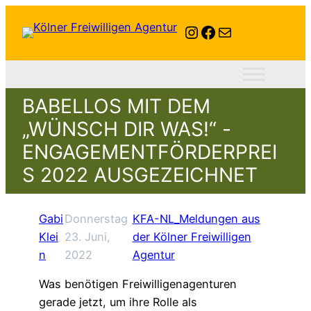
Instagram
Facebook
E-Mail
BABELLOS MIT DEM
„WÜNSCH DIR WAS!“ -
ENGAGEMENTFÖRDERPREI
S 2022 AUSGEZEICHNET
Gabi
Donnerstag
KFA-NL_Meldungen aus
Klei
23. Juni,
der Kölner Freiwilligen
n
2022
Agentur
Was benötigen Freiwilligenagenturen
gerade jetzt, um ihre Rolle als