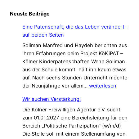
Neuste Beiträge
Eine Patenschaft, die das Leben verändert –
auf beiden Seiten
Soliman Manfred und Haydeh berichten aus
ihren Erfahrungen beim Projekt KöKiPAT –
Kölner Kinderpatenschaften Wenn Soliman
aus der Schule kommt, hält ihn kaum etwas
auf. Nach sechs Stunden Unterricht möchte
E
der Neunjährige vor allem…
weiterlesen
i
Wir suchen Verstärkung!
n
Die Kölner Freiwilligen Agentur e.V. sucht
e
zum 01.01.2027 eine Bereichsleitung für den
P
Bereich „Politische Partizipation“ (w/m/d)
a
Die Stelle soll mit einem Stellenumfang von
t