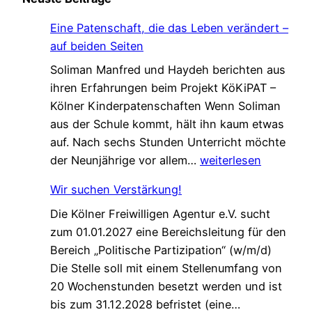
Eine Patenschaft, die das Leben verändert –
auf beiden Seiten
Soliman Manfred und Haydeh berichten aus
ihren Erfahrungen beim Projekt KöKiPAT –
Kölner Kinderpatenschaften Wenn Soliman
aus der Schule kommt, hält ihn kaum etwas
auf. Nach sechs Stunden Unterricht möchte
E
der Neunjährige vor allem…
weiterlesen
i
Wir suchen Verstärkung!
n
Die Kölner Freiwilligen Agentur e.V. sucht
e
zum 01.01.2027 eine Bereichsleitung für den
P
Bereich „Politische Partizipation“ (w/m/d)
a
Die Stelle soll mit einem Stellenumfang von
t
20 Wochenstunden besetzt werden und ist
e
W
bis zum 31.12.2028 befristet (eine…
n