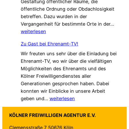
Gestaltung öffentlicher Räume, die
a
n
n
öffentliche Ordnung oder Obdachlosigkeit
m
g
v
betreffen. Dazu wurden in der
.
!
e
„
Vergangenheit für bestimmte Orte in der…
G
r
L
weiterlesen
e
ä
o
s
n
Zu Gast bei Ehrenamt-TV!
k
c
d
Wir freuten uns sehr über die Einladung bei
a
h
e
Ehrenamt-TV, wo wir über die vielfältigen
l
ü
r
Möglichkeiten des Ehrenamts und des
e
t
t
Kölner Freiwilligendienstes aller
A
z
–
Generationen gesprochen haben. Dabei
g
t
a
konnten wir Einblicke in unsere Arbeit
e
–
u
Z
geben und…
weiterlesen
n
n
f
u
d
e
b
G
a
u
e
KÖLNER FREIWILLIGEN AGENTUR E.V.
a
“
e
i
Clemensstraße 7 50676 Köln
s
f
H