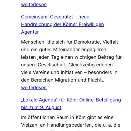
i
weiterlesen
s
r
c
Gemeinsam. Geschützt – neue
s
h
Handreichung der Kölner Freiwilligen
u
a
Agentur
c
f
Menschen, die sich für Demokratie, Vielfalt
h
t
und ein gutes Miteinander engagieren,
e
,
leisten jeden Tag einen wichtigen Beitrag für
n
d
unsere Gesellschaft. Gleichzeitig erleben
V
i
viele Vereine und Initiativen – besonders in
e
e
G
den Bereichen Migration und Flucht…
r
d
e
weiterlesen
s
a
m
t
s
„Lokale Agenda“ für Köln: Online-Beteiligung
e
ä
L
bis zum 9. August
i
r
e
Im öffentlichen Raum in Köln gibt es eine
n
k
b
Vielzahl an Handlungsbedarfen, die u. a. die
s
u
e