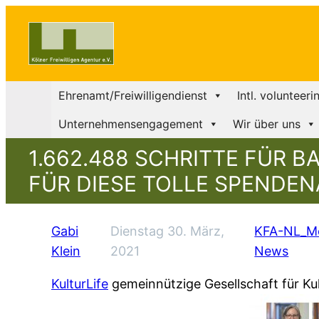
Ehrenamt/Freiwilligendienst
Intl. volunteeri
Unternehmensengagement
Wir über uns
1.662.488 SCHRITTE FÜR B
ÜR DIESE TOLLE SPENDEN
Gabi
Dienstag 30. März,
KFA-NL_Mel
Klein
2021
News
KulturLife
gemeinnützige Gesellschaft für Ku