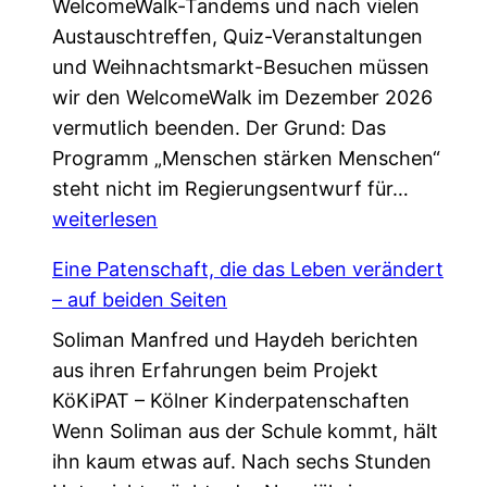
WelcomeWalk-Tandems und nach vielen
Austauschtreffen, Quiz-Veranstaltungen
und Weihnachtsmarkt-Besuchen müssen
wir den WelcomeWalk im Dezember 2026
vermutlich beenden. Der Grund: Das
Programm „Menschen stärken Menschen“
L
steht nicht im Regierungsentwurf für…
e
weiterlesen
t
Eine Patenschaft, die das Leben verändert
z
– auf beiden Seiten
t
Soliman Manfred und Haydeh berichten
e
aus ihren Erfahrungen beim Projekt
C
KöKiPAT – Kölner Kinderpatenschaften
h
Wenn Soliman aus der Schule kommt, hält
a
ihn kaum etwas auf. Nach sechs Stunden
n