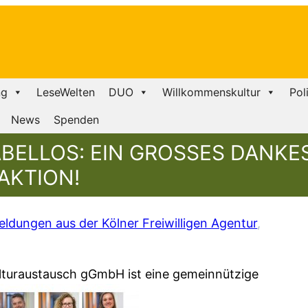
ng
LeseWelten
DUO
Willkommenskultur
Pol
News
Spenden
ABELLOS: EIN GROSSES DANKES
AKTION!
dungen aus der Kölner Freiwilligen Agentur
, 
lturaustausch gGmbH ist eine gemeinnützige