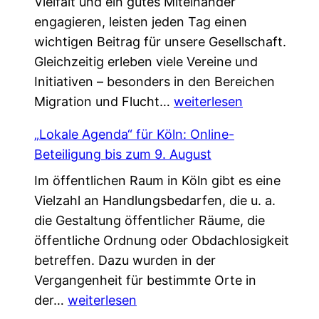
Vielfalt und ein gutes Miteinander
h
,
a
engagieren, leisten jeden Tag einen
e
d
l
wichtigen Beitrag für unsere Gesellschaft.
n
i
k
Gleichzeitig erleben viele Vereine und
V
e
*
Initiativen – besonders in den Bereichen
e
d
G
Migration und Flucht…
r
weiterlesen
a
e
s
s
„Lokale Agenda“ für Köln: Online-
m
t
L
Beteiligung bis zum 9. August
e
ä
e
Im öffentlichen Raum in Köln gibt es eine
i
r
b
Vielzahl an Handlungsbedarfen, die u. a.
n
k
e
die Gestaltung öffentlicher Räume, die
s
u
n
öffentliche Ordnung oder Obdachlosigkeit
a
n
v
betreffen. Dazu wurden in der
m
g
e
Vergangenheit für bestimmte Orte in
.
!
r
„
der…
weiterlesen
G
ä