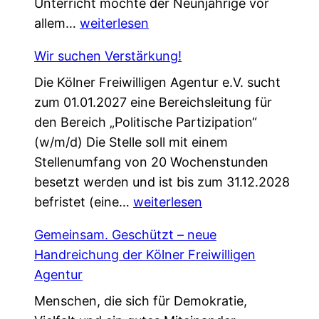
Unterricht möchte der Neunjährige vor
c
E
allem…
weiterlesen
e
i
f
Wir suchen Verstärkung!
n
ü
Die Kölner Freiwilligen Agentur e.V. sucht
e
r
zum 01.01.2027 eine Bereichsleitung für
P
d
den Bereich „Politische Partizipation“
a
e
(w/m/d) Die Stelle soll mit einem
t
n
Stellenumfang von 20 Wochenstunden
e
W
besetzt werden und ist bis zum 31.12.2028
n
e
W
befristet (eine…
s
weiterlesen
l
i
c
c
Gemeinsam. Geschützt – neue
r
h
o
Handreichung der Kölner Freiwilligen
s
a
m
Agentur
u
f
e
Menschen, die sich für Demokratie,
c
t
W