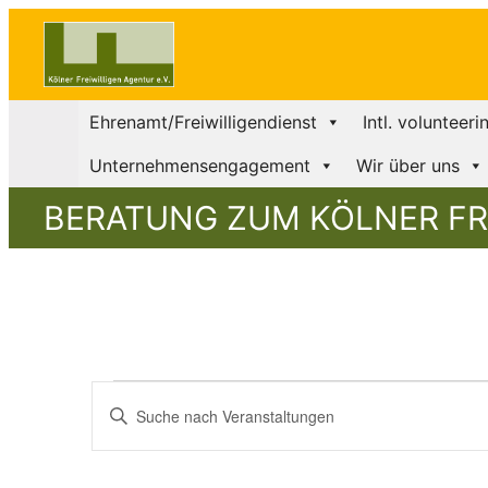
Ehrenamt/Freiwilligendienst
Intl. volunteeri
Unternehmensengagement
Wir über uns
BERATUNG ZUM KÖLNER FR
Veranstaltun
Veranstaltung
Bitte
Schlüsselwort
Suche
eingeben.