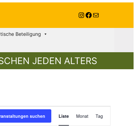
Instagram
Facebook
E-Mail
itische Beteiligung
SCHEN JEDEN ALTERS
Veranstalt
ranstaltungen suchen
Liste
Monat
Tag
Ansichten