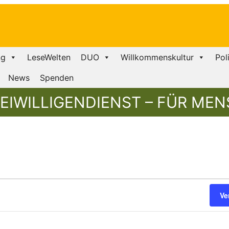
ng
LeseWelten
DUO
Willkommenskultur
Pol
News
Spenden
EIWILLIGENDIENST – FÜR MEN
gen
en
Ve