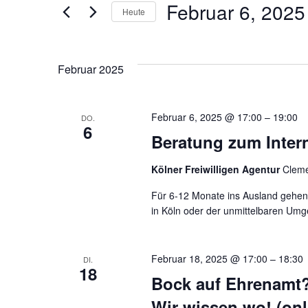
Februar 6, 2025
Suche
Heute
und
nach
Datum
Veranstaltungen
wählen.
Schlüsselwort.
Ansichten,
Februar 2025
Navigation
Februar 6, 2025 @ 17:00
–
19:00
DO.
6
Beratung zum Intern
Kölner Freiwilligen Agentur
Cleme
Für 6-12 Monate ins Ausland gehen 
in Köln oder der unmittelbaren Umge
Februar 18, 2025 @ 17:00
–
18:30
DI.
18
Bock auf Ehrenamt? 
Wir wissen wo! (onl