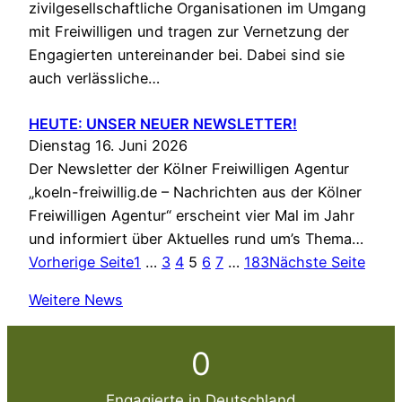
zivilgesellschaftliche Organisationen im Umgang
mit Freiwilligen und tragen zur Vernetzung der
Engagierten untereinander bei. Dabei sind sie
auch verlässliche…
HEUTE: UNSER NEUER NEWSLETTER!
Dienstag 16. Juni 2026
Der Newsletter der Kölner Freiwilligen Agentur
„koeln-freiwillig.de – Nachrichten aus der Kölner
Freiwilligen Agentur“ erscheint vier Mal im Jahr
und informiert über Aktuelles rund um’s Thema…
Vorherige Seite
1
…
3
4
5
6
7
…
183
Nächste Seite
Weitere News
0
Engagierte in Deutschland