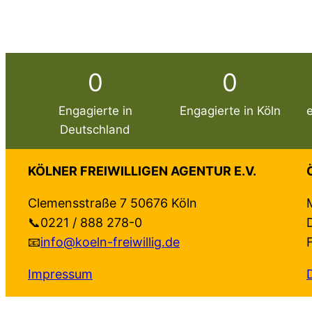
0
0
Engagierte in
Engagierte in Köln
Deutschland
KÖLNER FREIWILLIGEN AGENTUR E.V.
Clemensstraße 7 50676 Köln
📞0221 / 888 278-0
📧
info@koeln-freiwillig.de
Impressum