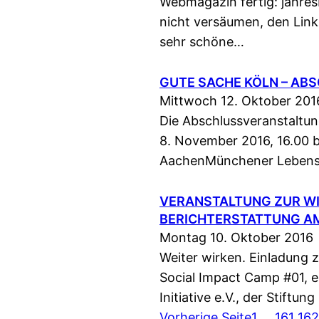
Webmagazin fertig: jahresb
nicht versäumen, den Lin
sehr schöne…
GUTE SACHE KÖLN – A
Mittwoch 12. Oktober 201
Die Abschlussveranstaltun
8. November 2016, 16.00 b
AachenMünchener Lebensv
VERANSTALTUNG ZUR W
BERICHTERSTATTUNG AM 
Montag 10. Oktober 2016
Weiter wirken. Einladung
Social Impact Camp #01, 
Initiative e.V., der Stiftu
Vorherige Seite
1
…
161
162