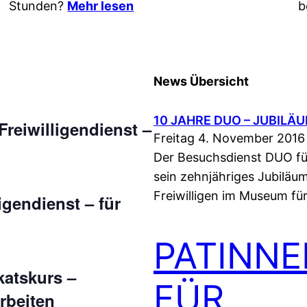
Stunden?
Mehr lesen
b
News Übersicht
10 JAHRE DUO – JUBILÄ
reiwilligendienst –
Freitag 4. November 2016
Der Besuchsdienst DUO f
sein zehnjähriges Jubiläu
Freiwilligen im Museum f
igendienst – für
PATINNE
katskurs –
FÜR
rbeiten