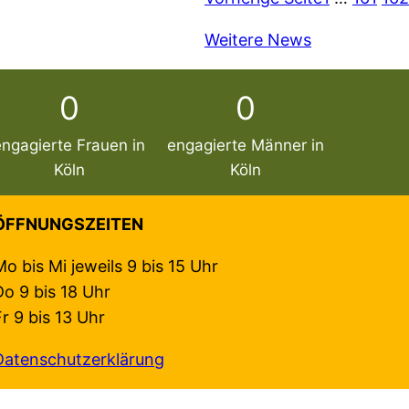
Weitere News
0
0
engagierte Frauen in
engagierte Männer in
Köln
Köln
ÖFFNUNGSZEITEN
Mo bis Mi jeweils 9 bis 15 Uhr
Do 9 bis 18 Uhr
Fr 9 bis 13 Uhr
Datenschutzerklärung