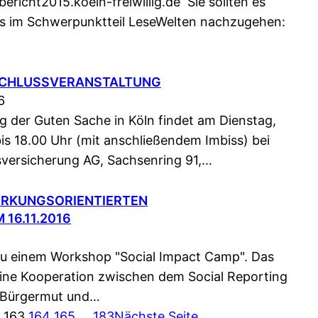
ericht2015.koeln-freiwillig.de Sie sollten es
ks im Schwerpunktteil LeseWelten nachzugehen:
BSCHLUSSVERANSTALTUNG
6
g der Guten Sache in Köln findet am Dienstag,
is 18.00 Uhr (mit anschließendem Imbiss) bei
ersicherung AG, Sachsenring 91,…
IRKUNGSORIENTIERTEN
16.11.2016
 zu einem Workshop "Social Impact Camp". Das
eine Kooperation zwischen dem Social Reporting
ng Bürgermut und…
163
164
165
…
183
Nächste Seite